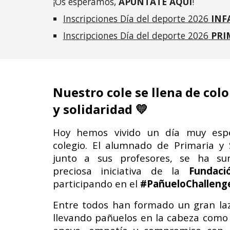
¡Os esperamos,
APUNTATE AQUÍ
!
Inscripciones Día del deporte 202
6
INF
Inscripciones Día del deporte 202
6
PRI
Nuestro cole se llena de colo
y solidaridad 💛
Hoy hemos vivido un día muy espe
colegio. El alumnado de Primaria y 
junto a sus profesores, se ha s
preciosa iniciativa de la
Fundaci
participando en el
#PañueloChalleng
Entre todos han formado un gran l
llevando pañuelos en la cabeza como