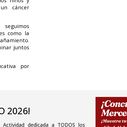
os niños y
 un cáncer
 seguimos
es como la
pañamiento.
inar juntos
cativa por
O 202
6
!
o! Actividad dedicada a TODOS los