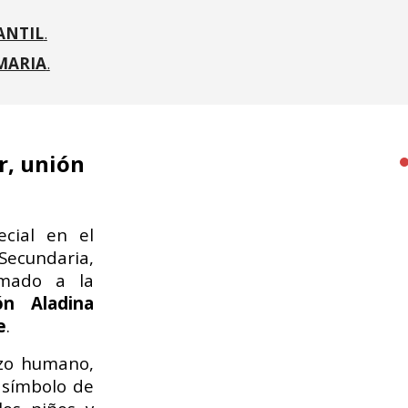
ANTIL
.
MARIA
.
r, unión
cial en el
Secundaria,
umado a la
ón Aladina
e
.
azo humano,
 símbolo de